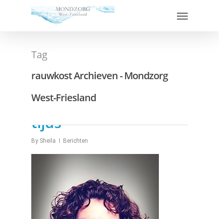
Tag
rauwkost Archieven - Mondzorg
West-Friesland
Weersta de tand des
tijds
By
Sheila
Berichten