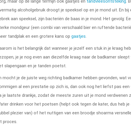
org, maar op de lange termijn ook gaatjes en
tandvleesontsteking
. B
vermatig alcoholgebruik droogt je speeksel op en je mond uit. En bij
ebrek aan speeksel, zijn bacteriën de baas in je mond. Het gevolg: E
terke mondgeur (een combi van verschaald bier en ruftende bacterië
eer tandplak en een grotere kans op
gaatjes
.
aarom is het belangrijk dat wanneer je jezelf een stuk in je kraag he
ezopen, je je nog even aan diezelfde kraag naar de badkamer sleept
et slapengaan en je tanden poetst.
n mocht je de juiste weg richting badkamer hebben gevonden, wat v
ommigen al een prestatie op zich is, dan ook nog het liefst pas een
a je laatste drankje, zodat de meeste zuren uit je mond verdwenen zi
ater drinken voor het poetsen (helpt ook tegen de kater, dus heb je 
ubbel plezier van) of het nuttigen van een broodje shoarma versnell
it proces.