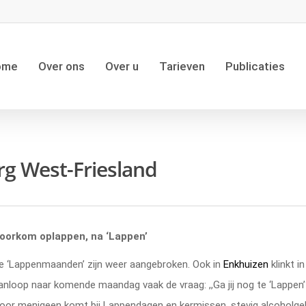
ome
Over ons
Over u
Tarieven
Publicaties
rg West-Friesland
n
oorkom oplappen, na ‘Lappen’
e ‘Lappenmaanden’ zijn weer aangebroken. Ook in
Enkhuizen
klinkt i
anloop naar komende maandag vaak de vraag: ,,Ga jij nog te ‘Lappen’?
oor menigeen komt bij Lappendagen en kermissen, stevig alcoholge