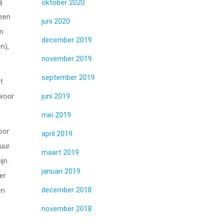
ij
oktober 2020
 een
juni 2020
en
december 2019
n),
november 2019
september 2019
bt
 voor
juni 2019
mei 2019
oor
april 2019
 uur
maart 2019
jn.
januari 2019
er
december 2018
en
november 2018