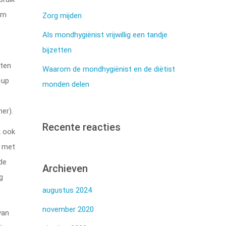
om
Zorg mijden
Als mondhygiënist vrijwillig een tandje
bijzetten
e
aten
Waarom de mondhygiënist en de diëtist
-up
monden delen
ner).
Recente reacties
k ook
s met
de
Archieven
g
augustus 2024
november 2020
van