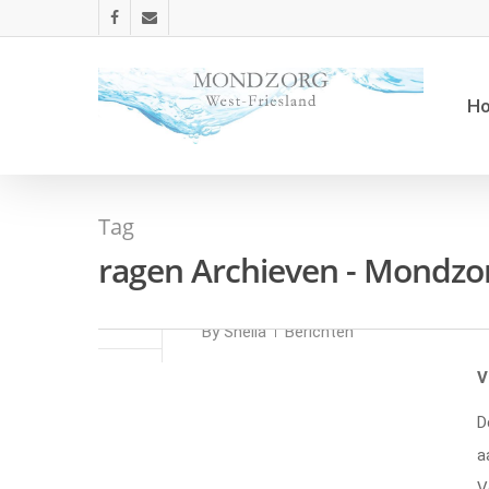
H
Tag
ragen Archieven - Mondzo
Voorkom oplappe
JUN
13
By
Sheila
Berichten
V
D
a
V