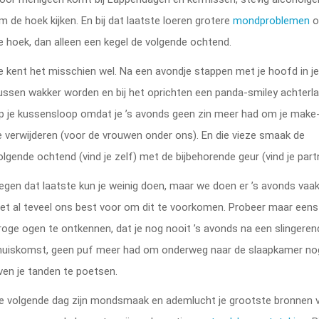
m de hoek kijken. En bij dat laatste loeren grotere
mondproblemen
e hoek, dan alleen een kegel de volgende ochtend.
e kent het misschien wel. Na een avondje stappen met je hoofd in j
ussen wakker worden en bij het oprichten een panda-smiley achterl
p je kussensloop omdat je ’s avonds geen zin meer had om je make
e verwijderen (voor de vrouwen onder ons). En die vieze smaak de
olgende ochtend (vind je zelf) met de bijbehorende geur (vind je part
egen dat laatste kun je weinig doen, maar we doen er ’s avonds vaa
iet al teveel ons best voor om dit te voorkomen. Probeer maar een
roge ogen te ontkennen, dat je nog nooit ’s avonds na een slingeren
huiskomst, geen puf meer had om onderweg naar de slaapkamer no
ven je tanden te poetsen.
e volgende dag zijn mondsmaak en ademlucht je grootste bronnen 