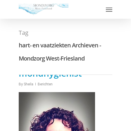
Tag
hart- en vaatziekten Archieven -
Mondzorg West-Friesland
De week van de
mondhygienist
By
Sheila
Berichten