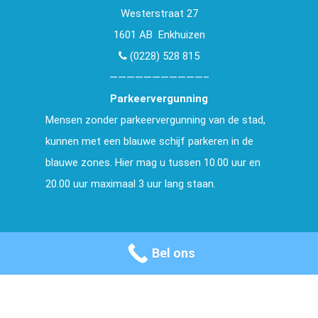
Westerstraat 27
1601 AB Enkhuizen
(0228) 528 815
———————————–
Parkeervergunning
Mensen zonder parkeervergunning van de stad,
kunnen met een blauwe schijf parkeren in de
blauwe zones. Hier mag u tussen 10.00 uur en
20.00 uur maximaal 3 uur lang staan.
Bel ons
Powered by
Teldata
&
Kroon Webdesign
|
Algemene
voorwaarden
|
Privacy verklaring