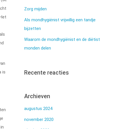
cht
Zorg mijden
 Het
Als mondhygiënist vrijwillig een tandje
bijzetten
als
Waarom de mondhygiënist en de diëtist
ind
monden delen
 van
Recente reacties
 is
Archieven
augustus 2024
nten
ge
november 2020
in