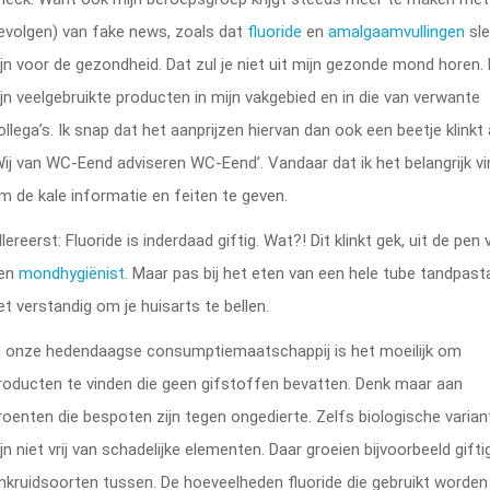
evolgen) van fake news, zoals dat
fluoride
en
amalgaamvullingen
sle
ijn voor de gezondheid. Dat zul je niet uit mijn gezonde mond horen.
ijn veelgebruikte producten in mijn vakgebied en in die van verwante
ollega’s. Ik snap dat het aanprijzen hiervan dan ook een beetje klinkt 
Wij van WC-Eend adviseren WC-Eend’. Vandaar dat ik het belangrijk v
m de kale informatie en feiten te geven.
llereerst: Fluoride is inderdaad giftig. Wat?! Dit klinkt gek, uit de pen
en
mondhygiënist
. Maar pas bij het eten van een hele tube tandpasta
et verstandig om je huisarts te bellen.
n onze hedendaagse consumptiemaatschappij is het moeilijk om
roducten te vinden die geen gifstoffen bevatten. Denk maar aan
roenten die bespoten zijn tegen ongedierte. Zelfs biologische varia
ijn niet vrij van schadelijke elementen. Daar groeien bijvoorbeeld gifti
nkruidsoorten tussen. De hoeveelheden fluoride die gebruikt worden 