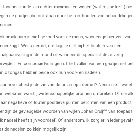
e tandheelkunde zijn echter minimaal en wegen (wat mij betreft) nie
egen de gaatjes die ontstaan door het onthouden van behandelinge
iermee.
ok amalgaam is niet gezond voor de mens, wanneer je hier veel van
innenkrijgt. Wees gerust, dat krijg je niet bij het hebben van een
malgaamvulling in de mond of wanneer de specialist deze veilig
erwijdert. En composietvullingen of het vullen van een gaatje met be
an ozongas hebben beide ook hun voor- en nadelen.
aar hoe scheid je de zin van de onzin op internet? Neem niet teveel
an websites waarbij wetenschappelijke bronnen ontbreken. Of die al
aar negatieve of louter positieve punten belichten van een product
ier zijn de gevleugelde woorden van wijlen Johan Cruijff van toepass
Elk nadeel heeft zijn voordeel’. Of andersom. Ik zorg er in ieder geval
at de nadelen zo klein mogelijk zijn.