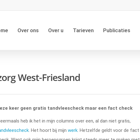
ome
Over ons
Over u
Tarieven
Publicaties
zorg West-Friesland
eck
eze keer geen gratis tandvleescheck maar een fact check
eermaals heb ik het in mijn columns over een, al dan niet gratis,
andvleescheck
. Het hoort bij mijn
werk
. Hetzelfde geldt voor de fact
heck. Want ook mijn beroepsgroep krijgt steeds meer te maken met